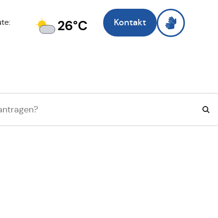
Kontakt
26°C
te:
Zell am Main
, ich 
Suche wechseln