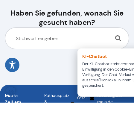
Haben Sie gefunden, wonach Sie
gesucht haben?
KI-Chatbot
Der KI-Chatbot steht erst nac
Einwilligung in den Cookie-Ei
Verfügung. Der Chat-Verlauf 
ausschließlich lokal in Ihrem
gespeichert.
Markt
Rathausplatz
rathaus@zell-
0931
Zell am
8
main.de
46878-
0931
97299
Main
88
46878-
Zell a.
0
Main