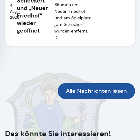
Scheckert“
Bäumen am
4.
und „Neuer
Neuen Friedhof
Aug.
Friedhof“
2026
und am Spielplatz
wieder
„am Scheckert“
geöffnet
wurden entfernt.
Di...
Alle Nachrichten lesen
Das könnte Sie interessieren!