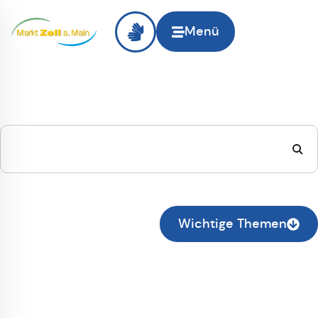
Menü
Hallo
Zell am Main
, ich
suche...
Zur normalen Suche wechseln
Wichtige Themen