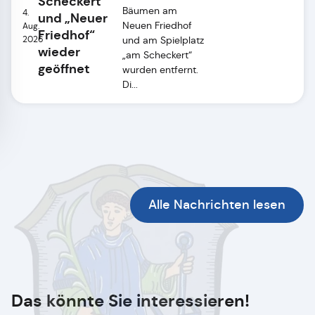
Scheckert“
Bäumen am
4.
und „Neuer
Neuen Friedhof
Aug.
Friedhof“
2026
und am Spielplatz
wieder
„am Scheckert“
geöffnet
wurden entfernt.
Di...
Alle Nachrichten lesen
Das könnte Sie interessieren!