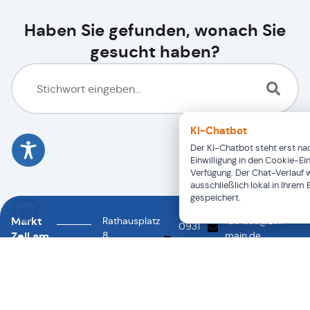
Haben Sie gefunden, wonach Sie
gesucht haben?
KI-Chatbot
Der KI-Chatbot steht erst nac
Einwilligung in den Cookie-Ei
Verfügung. Der Chat-Verlauf 
ausschließlich lokal in Ihrem
gespeichert.
Markt
Rathausplatz
rathaus@zell-
0931
Zell am
8
main.de
46878-
0931
97299
Main
88
46878-
Zell a.
0
Main