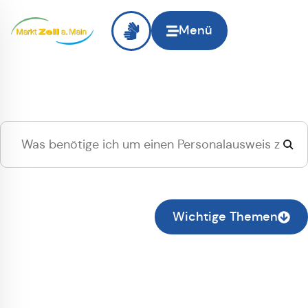
Menü
Hallo
Zell am Main
, ich
suche...
Zur normalen Suche wechseln
Wichtige Themen