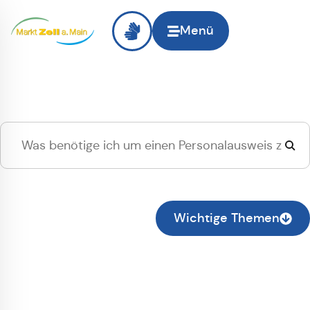
Menü
Hallo
Zell am Main
, ich
suche...
Zur normalen Suche wechseln
Wichtige Themen