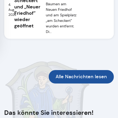
Scheckert“
Bäumen am
4.
und „Neuer
Neuen Friedhof
Aug.
Friedhof“
2026
und am Spielplatz
wieder
„am Scheckert“
geöffnet
wurden entfernt.
Di...
Alle Nachrichten lesen
Das könnte Sie interessieren!