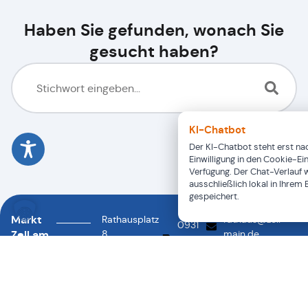
Haben Sie gefunden, wonach Sie
gesucht haben?
KI-Chatbot
Der KI-Chatbot steht erst nac
Einwilligung in den Cookie-Ei
Verfügung. Der Chat-Verlauf 
ausschließlich lokal in Ihrem
gespeichert.
Markt
Rathausplatz
rathaus@zell-
0931
Zell am
8
main.de
46878-
0931
97299
Main
88
46878-
Zell a.
0
Main