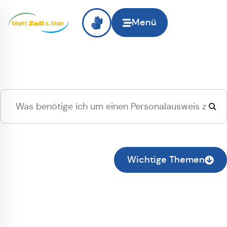
Menü
Hallo
Zell am Main
, ich
suche...
Zur normalen Suche wechseln
Wichtige Themen