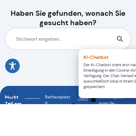
Haben Sie gefunden, wonach Sie
gesucht haben?
KI-Chatbot
Der KI-Chatbot steht erst nac
Einwilligung in den Cookie-Ei
Verfügung. Der Chat-Verlauf 
ausschließlich lokal in Ihrem
gespeichert.
Markt
Rathausplatz
rathaus@zell-
0931
Zell am
8
main.de
46878-
0931
97299
Main
88
46878-
Zell a.
0
Main