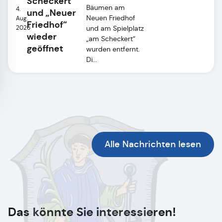
Scheckert“
Bäumen am
4.
und „Neuer
Neuen Friedhof
Aug.
Friedhof“
2026
und am Spielplatz
wieder
„am Scheckert“
geöffnet
wurden entfernt.
Di...
Alle Nachrichten lesen
Das könnte Sie interessieren!