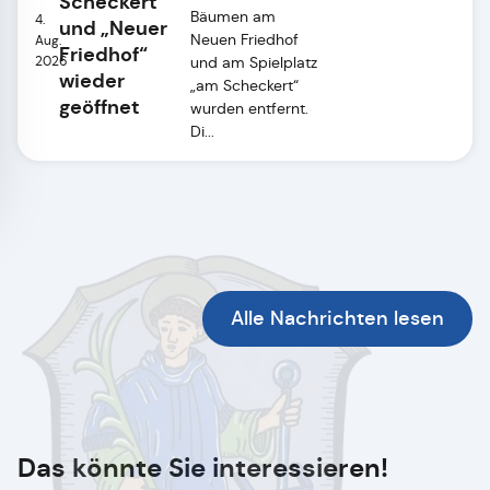
Scheckert“
Bäumen am
4.
und „Neuer
Neuen Friedhof
Aug.
Friedhof“
2026
und am Spielplatz
wieder
„am Scheckert“
geöffnet
wurden entfernt.
Di...
Alle Nachrichten lesen
Das könnte Sie interessieren!