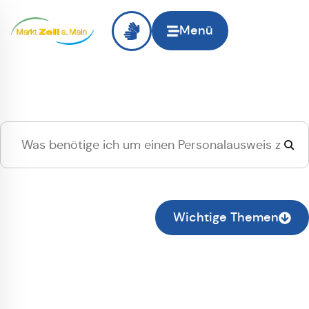
Menü
Hallo
Zell am Main
, ich
suche...
Zur normalen Suche wechseln
Wichtige Themen