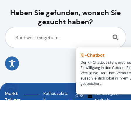
Haben Sie gefunden, wonach Sie
gesucht haben?
KI-Chatbot
Der KI-Chatbot steht erst nac
Einwilligung in den Cookie-Ei
Verfügung. Der Chat-Verlauf 
ausschließlich lokal in Ihrem
gespeichert.
Markt
Rathausplatz
rathaus@zell-
0931
Zell am
8
main.de
46878-
0931
97299
Main
88
46878-
Zell a.
0
Main