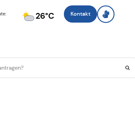
Kontakt
26°C
te:
Zell am Main
, ich 
Suche wechseln