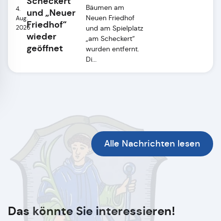
Scheckert“
Bäumen am
4.
und „Neuer
Neuen Friedhof
Aug.
Friedhof“
2026
und am Spielplatz
wieder
„am Scheckert“
geöffnet
wurden entfernt.
Di...
Alle Nachrichten lesen
Das könnte Sie interessieren!