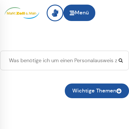
Menü
Hallo
Zell am Main
, ich
suche...
Zur normalen Suche wechseln
Wichtige Themen