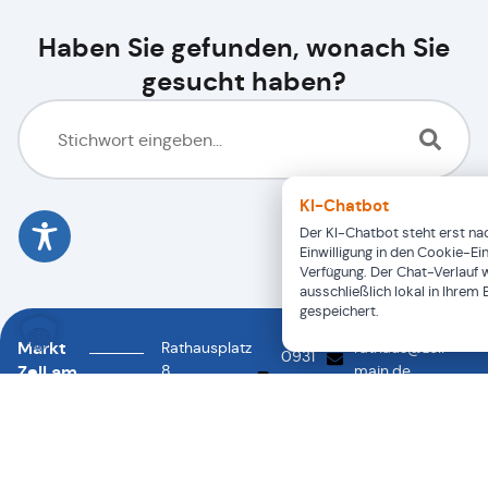
Haben Sie gefunden, wonach Sie
gesucht haben?
KI-Chatbot
Der KI-Chatbot steht erst nac
Einwilligung in den Cookie-Ei
Verfügung. Der Chat-Verlauf 
ausschließlich lokal in Ihrem
gespeichert.
Markt
Rathausplatz
rathaus@zell-
0931
Zell am
8
main.de
46878-
0931
97299
Main
88
46878-
Zell a.
0
Main