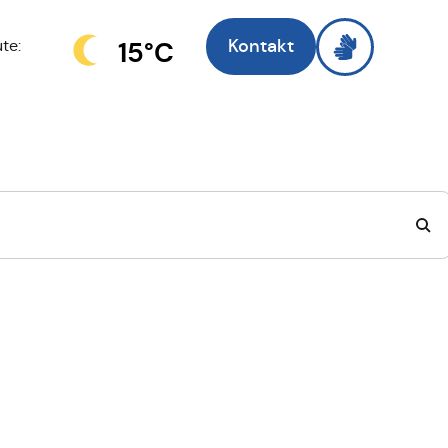
Kontakt
15°C
te:
Zell am Main
, ich 
Suche wechseln