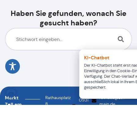
Haben Sie gefunden, wonach Sie
gesucht haben?
KI-Chatbot
Der KI-Chatbot steht erst nac
Einwilligung in den Cookie-Ei
Verfügung. Der Chat-Verlauf 
ausschließlich lokal in Ihrem
gespeichert.
Markt
Rathausplatz
rathaus@zell-
0931
Zell am
8
main.de
46878-
0931
97299
Main
88
46878-
Zell a.
0
Main