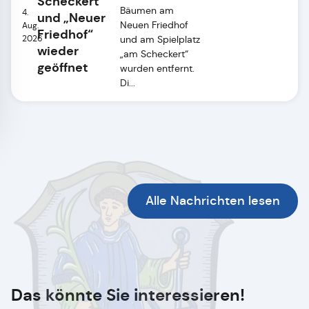
Scheckert“
Bäumen am
4.
und „Neuer
Neuen Friedhof
Aug.
Friedhof“
2026
und am Spielplatz
wieder
„am Scheckert“
geöffnet
wurden entfernt.
Di...
Alle Nachrichten lesen
Das könnte Sie interessieren!