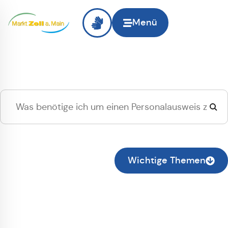
Menü
Hallo
Zell am Main
, ich
suche...
Zur normalen Suche wechseln
Wichtige Themen