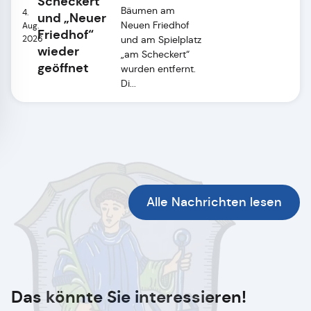
Scheckert“
Bäumen am
4.
und „Neuer
Neuen Friedhof
Aug.
Friedhof“
2026
und am Spielplatz
wieder
„am Scheckert“
geöffnet
wurden entfernt.
Di...
Alle Nachrichten lesen
Das könnte Sie interessieren!