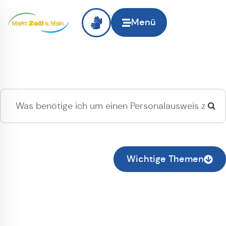
Menü
Hallo
Zell am Main
, ich
suche...
Zur normalen Suche wechseln
Wichtige Themen