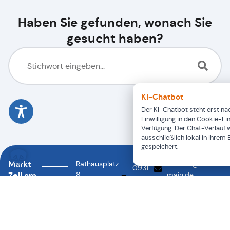
Haben Sie gefunden, wonach Sie
gesucht haben?
KI-Chatbot
Der KI-Chatbot steht erst nac
Einwilligung in den Cookie-Ei
Verfügung. Der Chat-Verlauf 
ausschließlich lokal in Ihrem
gespeichert.
Markt
Rathausplatz
rathaus@zell-
0931
Zell am
8
main.de
46878-
0931
97299
Main
88
46878-
Zell a.
0
Main