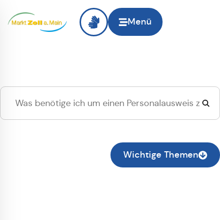
Menü
Hallo
Zell am Main
, ich
suche...
Zur normalen Suche wechseln
Wichtige Themen