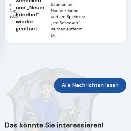
Scheckert“
Bäumen am
4.
und „Neuer
Neuen Friedhof
Aug.
Friedhof“
2026
und am Spielplatz
wieder
„am Scheckert“
geöffnet
wurden entfernt.
Di...
Alle Nachrichten lesen
Das könnte Sie interessieren!