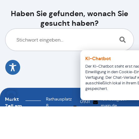
Haben Sie gefunden, wonach Sie
gesucht haben?
KI-Chatbot
Der KI-Chatbot steht erst nac
Einwilligung in den Cookie-Ei
Verfügung. Der Chat-Verlauf 
ausschließlich lokal in Ihrem
gespeichert.
Markt
Rathausplatz
rathaus@zell-
0931
Zell am
8
main.de
46878-
0931
97299
Main
88
46878-
Zell a.
0
Main