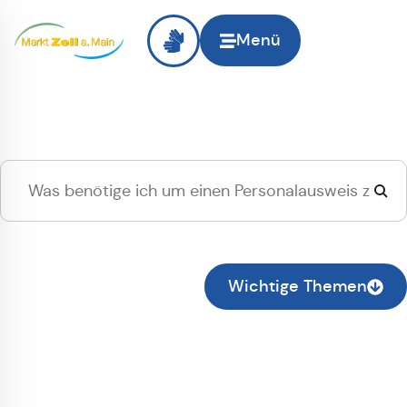
Menü
Hallo
Zell am Main
, ich
suche...
Zur normalen Suche wechseln
Wichtige Themen