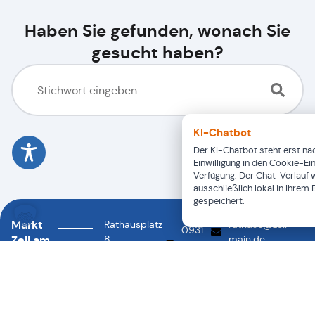
Haben Sie gefunden, wonach Sie
gesucht haben?
KI-Chatbot
Der KI-Chatbot steht erst nac
Einwilligung in den Cookie-Ei
Verfügung. Der Chat-Verlauf 
ausschließlich lokal in Ihrem
gespeichert.
Markt
Rathausplatz
rathaus@zell-
0931
Zell am
8
main.de
46878-
0931
97299
Main
88
46878-
Zell a.
0
Main