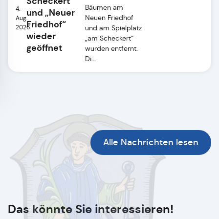
Scheckert“
Bäumen am
4.
und „Neuer
Neuen Friedhof
Aug.
Friedhof“
2026
und am Spielplatz
wieder
„am Scheckert“
geöffnet
wurden entfernt.
Di...
Alle Nachrichten lesen
Das könnte Sie interessieren!