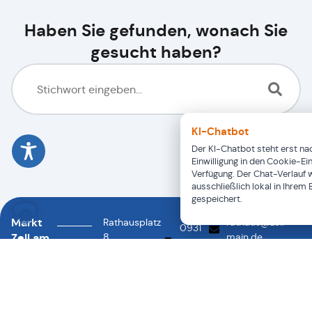
Haben Sie gefunden, wonach Sie
gesucht haben?
KI-Chatbot
Der KI-Chatbot steht erst nac
Einwilligung in den Cookie-Ei
Verfügung. Der Chat-Verlauf 
ausschließlich lokal in Ihrem
gespeichert.
Markt
Rathausplatz
rathaus@zell-
0931
Zell am
8
main.de
46878-
0931
97299
Main
88
46878-
Zell a.
0
Main