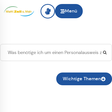
Menü
Hallo
Zell am Main
, ich
suche...
Zur normalen Suche wechseln
Wichtige Themen