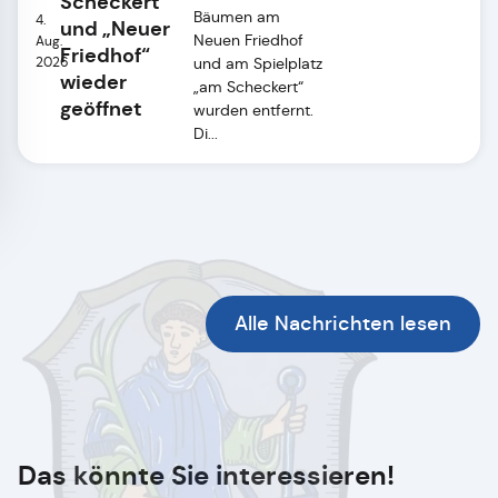
Scheckert“
Bäumen am
4.
und „Neuer
Neuen Friedhof
Aug.
Friedhof“
2026
und am Spielplatz
wieder
„am Scheckert“
geöffnet
wurden entfernt.
Di...
Alle Nachrichten lesen
Das könnte Sie interessieren!