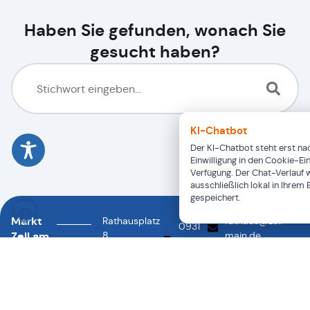
Haben Sie gefunden, wonach Sie
gesucht haben?
KI-Chatbot
Der KI-Chatbot steht erst nac
Einwilligung in den Cookie-Ei
Verfügung. Der Chat-Verlauf 
ausschließlich lokal in Ihrem
gespeichert.
Markt
Rathausplatz
rathaus@zell-
0931
Zell am
8
main.de
46878-
0931
97299
Main
88
46878-
Zell a.
0
Main