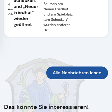
Scheckert“
Bäumen am
4.
und „Neuer
Neuen Friedhof
Aug.
Friedhof“
2026
und am Spielplatz
wieder
„am Scheckert“
geöffnet
wurden entfernt.
Di...
Alle Nachrichten lesen
Das könnte Sie interessieren!