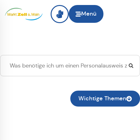
Menü
Hallo
Zell am Main
, ich
suche...
Zur normalen Suche wechseln
Wichtige Themen