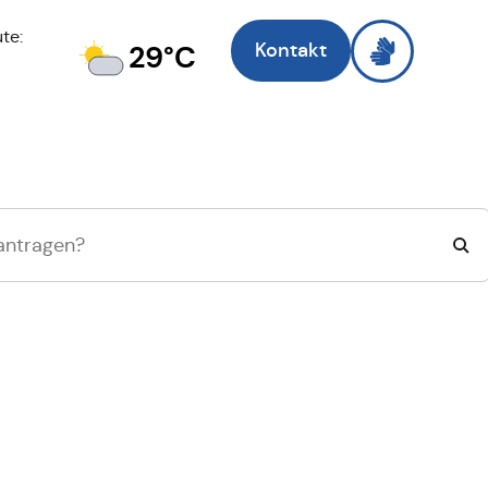
te:
Kontakt
29°C
Zell am Main
, ich 
Suche wechseln