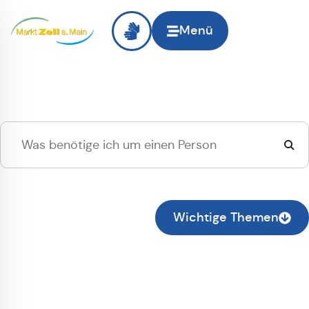
Menü
Hallo
Zell am Main
, ich
suche...
Zur normalen Suche wechseln
Wichtige Themen