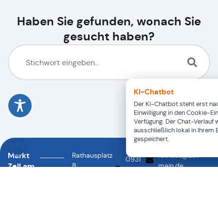
Haben Sie gefunden, wonach Sie
gesucht haben?
KI-Chatbot
Der KI-Chatbot steht erst nac
Einwilligung in den Cookie-Ei
Verfügung. Der Chat-Verlauf 
ausschließlich lokal in Ihrem
gespeichert.
Markt
Rathausplatz
rathaus@zell-
0931
Zell am
8
main.de
46878-
0931
97299
Main
88
46878-
Zell a.
0
Main