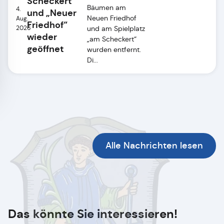
Scheckert“
Bäumen am
4.
und „Neuer
Neuen Friedhof
Aug.
Friedhof“
2026
und am Spielplatz
wieder
„am Scheckert“
geöffnet
wurden entfernt.
Di...
Alle Nachrichten lesen
Das könnte Sie interessieren!