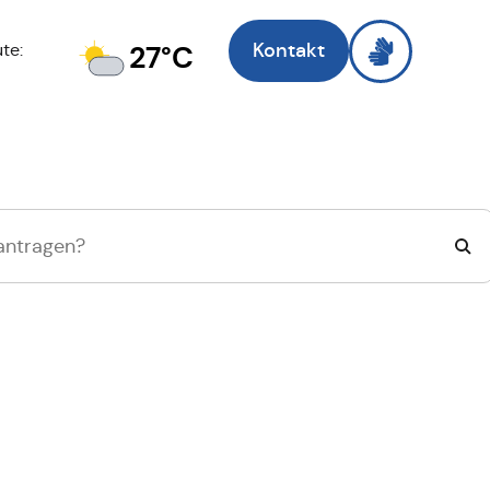
Kontakt
27°C
te:
Zell am Main
, ich 
Suche wechseln