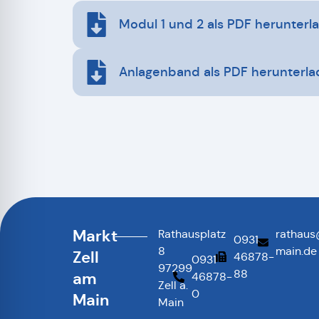
Modul 1 und 2 als PDF herunterl
Anlagenband als PDF herunterl
Markt
Rathausplatz
rathaus
0931
8
main.de
Zell
46878-
0931
97299
88
am
46878-
Zell a.
0
Main
Main