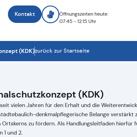
Kontakt
Öffnungszeiten heute:
07:45 - 12:15 Uhr
onzept (KDK)
zurück zur Startseite
alschutzkonzept (KDK)
seit vielen Jahren für den Erhalt und die Weiterentwic
, städtebaulich-denkmalpflegerische Belange verstärkt
n Ortskerns zu fördern. Als Handlungsleitfaden hierfü
 1 und 2.