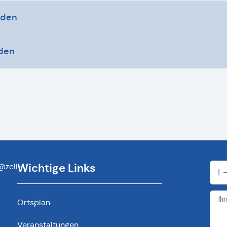
aden
aden
Wichtige Links
@zell-
Ortsplan
Veranstaltungen