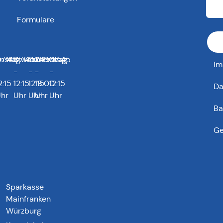
Formulare
0
enstag
7:45
Mittwoch
07:45
Donnerstag
07:45
13:00
Freitag
07:45
Im
-
-
-
-
0
2:15
12:15
12:15
18:00
12:15
Da
hr
Uhr
Uhr
Uhr
Uhr
Ba
Ge
Sparkasse
Mainfranken
Würzburg