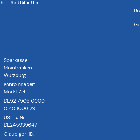
hr
Uhr
Uhr
Uhr
Uhr
Ba
Ge
Sparkasse
Mainfranken
Würzburg
Kontoinhaber:
Markt Zell
DE92 7905 0000
0140 1006 29
USt-Id.Nr.
DE245939647
Gläubiger-ID: