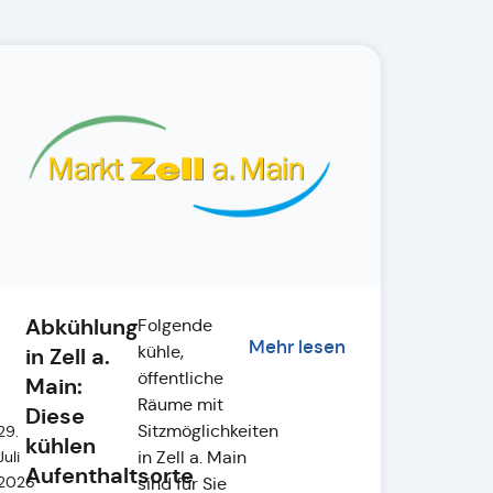
Abkühlung
Folgende
Mehr lesen
kühle,
in Zell a.
öffentliche
Main:
Räume mit
Diese
Sitzmöglichkeiten
29.
kühlen
in Zell a. Main
Juli
Aufenthaltsorte
2026
sind für Sie