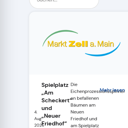
Spielplatz
Die
Mehr lesen
Eichenprozessionsspinner
„Am
an befallenen
Scheckert“
Bäumen am
und
Neuen
4.
„Neuer
Friedhof und
Aug.
Friedhof“
2026
am Spielplatz