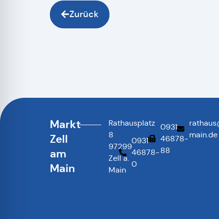
Zurück
Markt
Rathausplatz
rathaus
0931
8
main.de
Zell
46878-
0931
97299
88
am
46878-
Zell a.
0
Main
Main