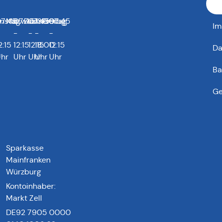
0
enstag
7:45
Mittwoch
07:45
Donnerstag
07:45
13:00
Freitag
07:45
Im
-
-
-
-
0
2:15
12:15
12:15
18:00
12:15
Da
hr
Uhr
Uhr
Uhr
Uhr
Ba
Ge
Sparkasse
Mainfranken
Würzburg
Kontoinhaber:
Markt Zell
DE92 7905 0000