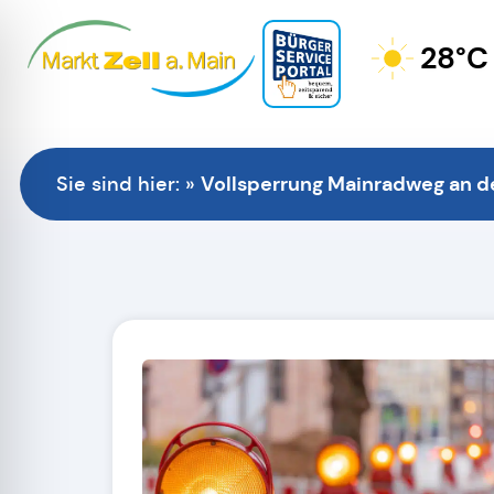
28°C
Vollsperrung Mainradweg an der
Sie sind hier:
»