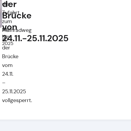
der
die
Zufahrt
Brücke
zum
von
23.
Mainradweg
24.11.-25.11.2025
Nov.
an
2025
der
Brücke
vom
24.11.
–
25.11.2025
vollgesperrt.