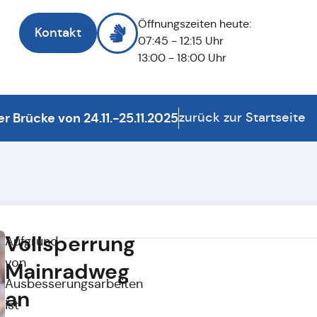
Öffnungszeiten heute:
Kontakt
07:45 - 12:15 Uhr
13:00 - 18:00 Uhr
 Brücke von 24.11.-25.11.2025
zurück zur Startseite
Vollsperrung
Aufgrund
von
Mainradweg
Ausbesserungsarbeiten
an
ist