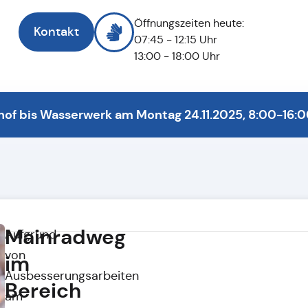
Öffnungszeiten heute:
Kontakt
07:45 - 12:15 Uhr
13:00 - 18:00 Uhr
of bis Wasserwerk am Montag 24.11.2025, 8:00-16:0
Mainradweg
Aufgrund
von
im
Ausbesserungsarbeiten
Bereich
am