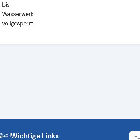
bis
Wasserwerk
vollgesperrt.
Wichtige Links
@zell-