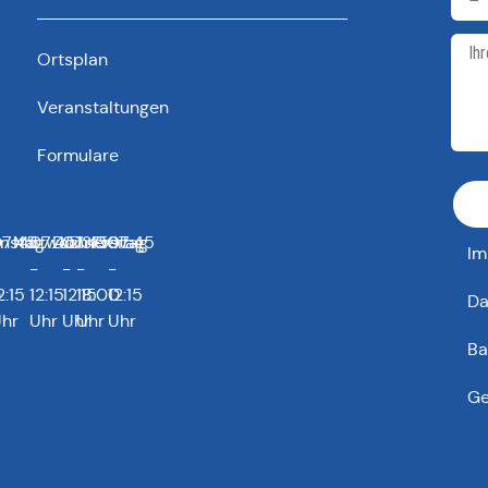
Ortsplan
Veranstaltungen
Formulare
0
enstag
7:45
Mittwoch
07:45
Donnerstag
07:45
13:00
Freitag
07:45
Im
-
-
-
-
0
2:15
12:15
12:15
18:00
12:15
Da
hr
Uhr
Uhr
Uhr
Uhr
Ba
Ge