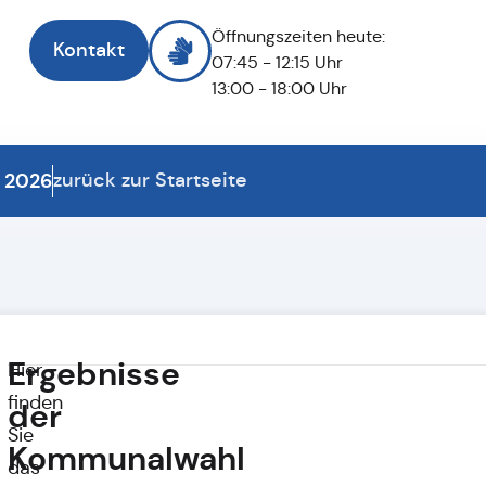
Öffnungszeiten heute:
Kontakt
07:45 - 12:15 Uhr
13:00 - 18:00 Uhr
 2026
zurück zur Startseite
Ergebnisse
Hier
finden
der
Sie
Kommunalwahl
das