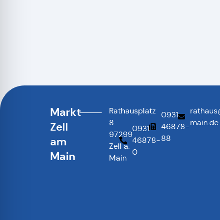
Markt
Rathausplatz
rathaus
0931
8
main.de
Zell
46878-
0931
97299
88
am
46878-
Zell a.
0
Main
Main