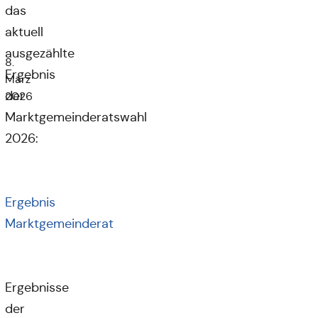
das
aktuell
ausgezählte
8.
Ergebnis
März
der
2026
Marktgemeinderatswahl
2026:
Ergebnis
Marktgemeinderat
Ergebnisse
der