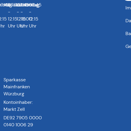
0
enstag
7:45
Mittwoch
07:45
Donnerstag
07:45
13:00
Freitag
07:45
Im
-
-
-
-
0
2:15
12:15
12:15
18:00
12:15
Da
hr
Uhr
Uhr
Uhr
Uhr
Ba
Ge
Sparkasse
Mainfranken
Würzburg
Kontoinhaber:
Markt Zell
DE92 7905 0000
0140 1006 29