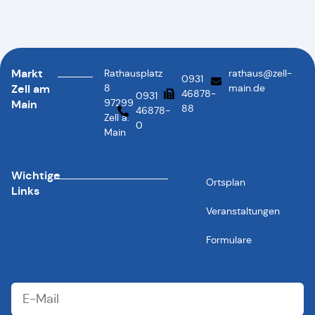
Markt
Rathausplatz
rathaus@zell-
0931
Zell am
8
main.de
46878-
0931
97299
Main
88
46878-
Zell a.
0
Main
Wichtige
Ortsplan
Links
Veranstaltungen
Formulare