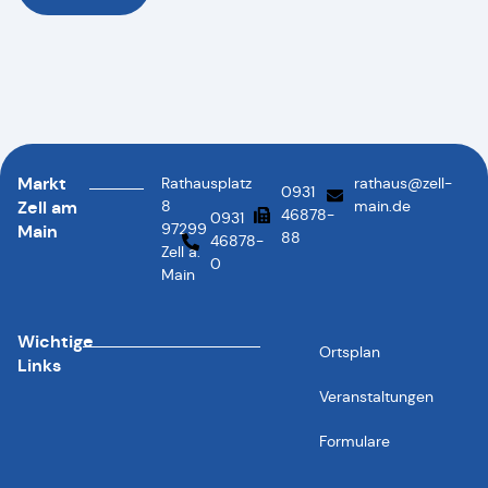
Markt
Rathausplatz
rathaus@zell-
0931
Zell am
8
main.de
46878-
0931
97299
Main
88
46878-
Zell a.
0
Main
Wichtige
Ortsplan
Links
Veranstaltungen
Formulare