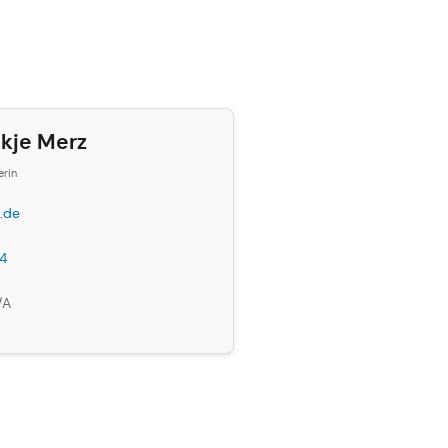
ikje Merz
erin
.de
4
/A