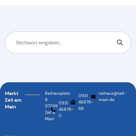
Markt
Rathausplatz
rathaus@zell-
0931
Zell am
8
main.de
46878-
0931
97299
Main
88
46878-
Zell a.
0
Main