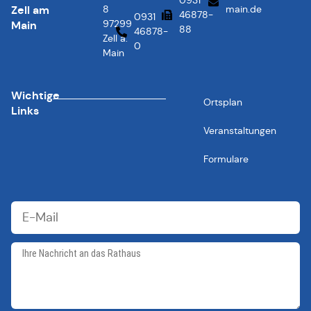
0931
Zell am
8
main.de
46878-
0931
97299
Main
88
46878-
Zell a.
0
Main
Wichtige
Ortsplan
Links
Veranstaltungen
Formulare