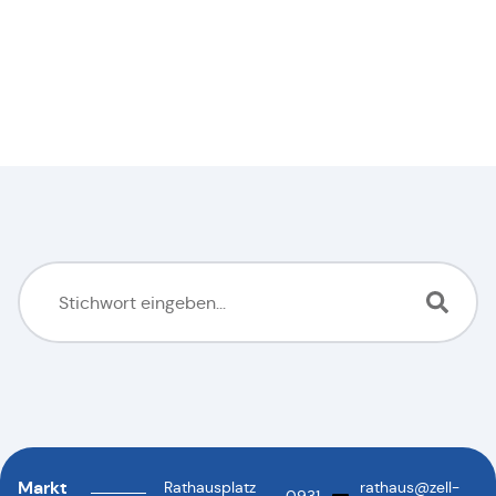
Markt
Rathausplatz
rathaus@zell-