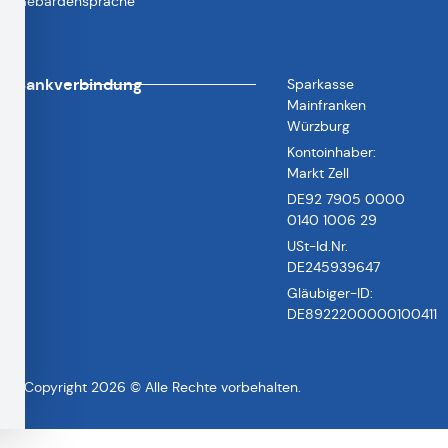
Gebärdensprache
Bankverbindung
Sparkasse
Mainfranken
Würzburg
Kontoinhaber:
Markt Zell
DE92 7905 0000
0140 1006 29
USt-Id.Nr.
DE245939647
Gläubiger-ID:
DE8922200000100411
Copyright 2026 © Alle Rechte vorbehalten.