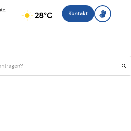
te:
Kontakt
28°C
Zell am Main
, ich 
Suche wechseln