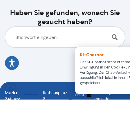
Haben Sie gefunden, wonach Sie
gesucht haben?
KI-Chatbot
Der KI-Chatbot steht erst nac
Einwilligung in den Cookie-Ei
Verfügung. Der Chat-Verlauf 
ausschließlich lokal in Ihrem
gespeichert.
Markt
Rathausplatz
rathaus@zell-
0931
Zell am
8
main.de
46878-
0931
97299
Main
88
46878-
Zell a.
0
Main