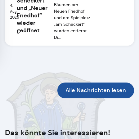
Scheckert“
Bäumen am
4.
und „Neuer
Neuen Friedhof
Aug.
Friedhof“
2026
und am Spielplatz
wieder
„am Scheckert“
geöffnet
wurden entfernt.
Di...
Alle Nachrichten lesen
Das könnte Sie interessieren!