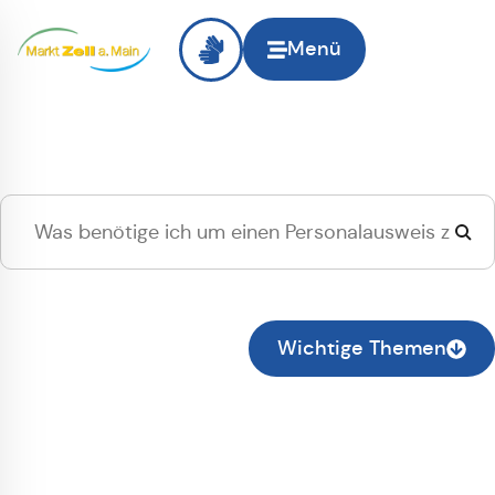
Menü
Hallo
Zell am Main
, ich
suche...
Zur normalen Suche wechseln
Wichtige Themen